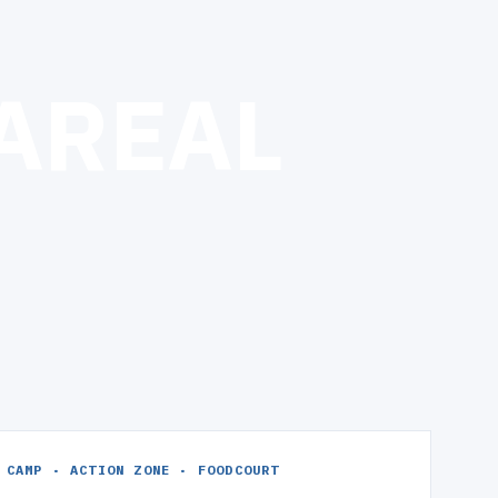
A
R
E
A
L
 CAMP · ACTION ZONE · FOODCOURT