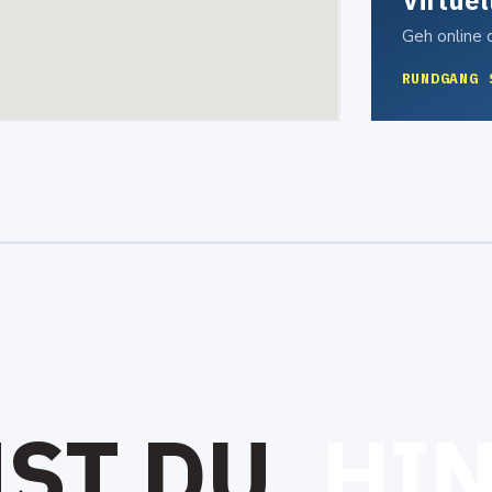
Virtue
Geh online
RUNDGANG 
M
S
T
D
U
H
I