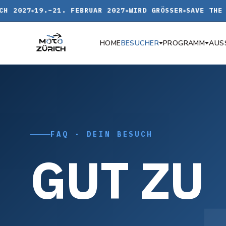
 2027
19.–21. FEBRUAR 2027
WIRD GRÖSSER
SAVE THE D
BESUCHER
PROGRAMM
AUS
HOME
FAQ · DEIN BESUCH
G
U
T
Z
U