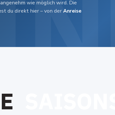
 angenehm wie möglich wird. Die
st du direkt hier – von der
Anreise
E
S
A
I
S
O
N