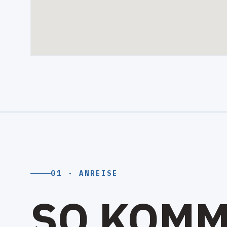
01 · ANREISE
S
O
K
O
M