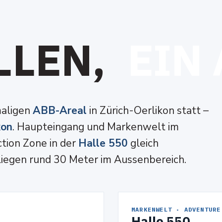
L
L
E
N
,
E
I
N
maligen
ABB-Areal
in Zürich-Oerlikon statt –
kon
. Haupteingang und Markenwelt im
tion Zone in der
Halle 550
gleich
iegen rund 30 Meter im Aussenbereich.
EINGANG & GARDEROBE
MARKENWELT · ADVENTURE
Halle 550