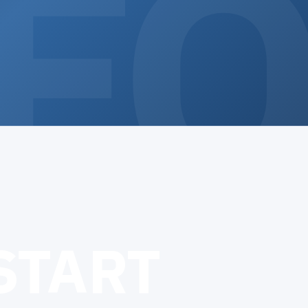
S
T
A
R
T