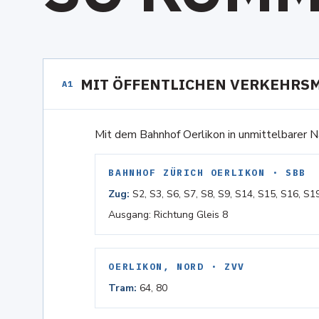
MIT ÖFFENTLICHEN VERKEHRSM
A1
Mit dem Bahnhof Oerlikon in unmittelbarer N
BAHNHOF ZÜRICH OERLIKON · SBB
Zug:
S2, S3, S6, S7, S8, S9, S14, S15, S16, S1
Ausgang: Richtung Gleis 8
OERLIKON, NORD · ZVV
Tram:
64, 80