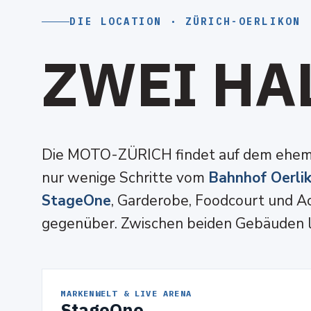
DIE LOCATION · ZÜRICH-OERLIKON
Z
W
E
I
H
A
Die MOTO-ZÜRICH findet auf dem ehe
nur wenige Schritte vom
Bahnhof Oerli
StageOne
, Garderobe, Foodcourt und Ac
gegenüber. Zwischen beiden Gebäuden l
MARKENWELT & LIVE ARENA
StageOne