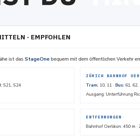
ITTELN · EMPFOHLEN
ähe ist das
StageOne
bequem mit dem öffentlichen Verkehr err
ZÜRICH BAHNHOF OER
9, S21, S24
Tram:
10, 11 ·
Bus:
61, 62, 
Ausgang: Unterführung Ric
ENTFERNUNGEN
Bahnhof Oerlikon: 450 m · Z