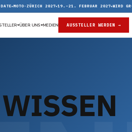
ATE
MOTO-ZÜRICH 2027
19.–21. FEBRUAR 2027
WIRD GRÖS
STELLER
ÜBER UNS
AUSSTELLER WERDEN →
MEDIEN
W
I
S
S
E
N