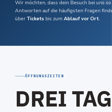
Wir möchten, dass dein Besuch bei uns so
Antworten auf die häufigsten Fragen finde
über
Tickets
bis zum
Ablauf vor Ort
.
ÖFFNUNGSZEITEN
D
R
E
I
T
A
G