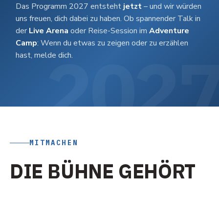
Das Programm 2027 entsteht
jetzt
– und wir würden
uns freuen, dich dabei zu haben. Ob spannender Talk in
der
Live Arena
oder Reise-Session im
Adventure
Camp
: Wenn du etwas zu zeigen oder zu erzählen
hast, melde dich.
MITMACHEN
D
I
E
B
Ü
H
N
E
G
E
H
Ö
R
T
D
E
R
S
Z
E
N
E