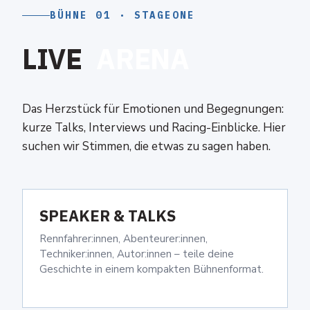
BÜHNE 01 · STAGEONE
L
I
V
E
A
R
E
N
A
Das Herzstück für Emotionen und Begegnungen:
kurze Talks, Interviews und Racing-Einblicke. Hier
suchen wir Stimmen, die etwas zu sagen haben.
SPEAKER & TALKS
Rennfahrer:innen, Abenteurer:innen,
Techniker:innen, Autor:innen – teile deine
Geschichte in einem kompakten Bühnenformat.