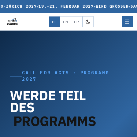
O-ZÜRICH 2027
19.–21. FEBRUAR 2027
WIRD GRÖSSER
SA
☰
DE
EN
FR
CALL FOR ACTS · PROGRAMM
2027
W
E
R
D
E
T
E
I
L
D
E
S
P
R
O
G
R
A
M
M
S