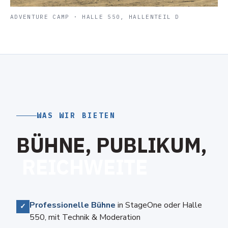
ADVENTURE CAMP · HALLE 550, HALLENTEIL D
WAS WIR BIETEN
B
Ü
H
N
E
,
P
U
B
L
I
K
U
M
,
R
E
I
C
H
W
E
I
T
E
Professionelle Bühne
in StageOne oder Halle
✓
550, mit Technik & Moderation