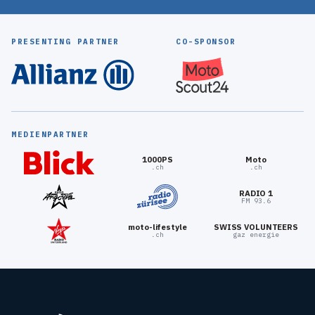
PRESENTING PARTNER
CO-SPONSOR
MEDIENPARTNER
1000PS
Moto
.ch
.ch
RADIO 1
FM 93.6
moto-lifestyle
SWISS VOLUNTEERS
.ch
gaz energie